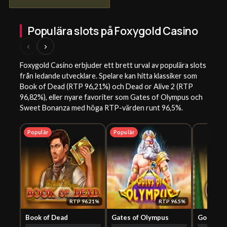
Populära slots på Foxygold Casino
‹
›
Foxygold Casino erbjuder ett brett urval av populära slots
från ledande utvecklare. Spelare kan hitta klassiker som
Book of Dead (RTP 96,21%) och Dead or Alive 2 (RTP
96,82%), eller nyare favoriter som Gates of Olympus och
Sweet Bonanza med höga RTP-värden runt 96,5%.
Populär
Populär
RTP 96.21%
RTP 96.5%
Book of Dead
Gates of Olympus
Gold