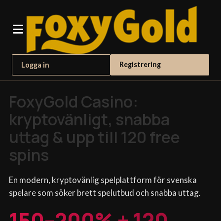
Registrering
Logga in
FoxyGold Casino:
kryptovänligt, snabba
uttag & upp till 120 free
spins
En modern, kryptovänlig spelplattform för svenska
spelare som söker brett spelutbud och snabba uttag.
150–200% + 120