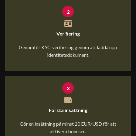
2
Verifiering
Genomför KYC-verifiering genom att ladda upp
identitetsdokument.
3
Första insättning
Gör en insättning på minst 20 EUR/USD för att
aktivera bonusen.