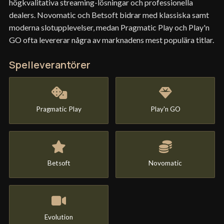
högkvalitativa streaming-lösningar och professionella
dealers. Novomatic och Betsoft bidrar med klassiska samt
moderna slotupplevelser, medan Pragmatic Play och Play'n
GO ofta levererar några av marknadens mest populära titlar.
Spelleverantörer
Pragmatic Play
Play'n GO
Betsoft
Novomatic
Evolution