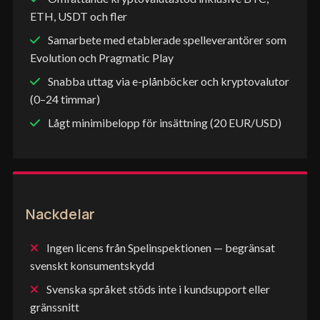
ETH, USDT och fler
Samarbete med etablerade spelleverantörer som
Evolution och Pragmatic Play
Snabba uttag via e-plånböcker och kryptovalutor
(0–24 timmar)
Lågt minimibelopp för insättning (20 EUR/USD)
Nackdelar
Ingen licens från Spelinspektionen — begränsat
svenskt konsumentskydd
Svenska språket stöds inte i kundsupport eller
gränssnitt