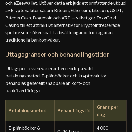
och eZeeWallet. Utöver detta erbjuds ett omfattande utbud
av kryptovalutor såsom Bitcoin, Ethereum, Litecoin, USDT,
Bitcoin Cash, Dogecoin och XRP — vilket gör FoxyGold
Casino till ett attraktivt alternativ för kryptointresserade
spelare som söker snabba insättningar och uttag utan
traditionella bankomvägar.
Uttagsgränser och behandlingstider
Uttagsprocessen varierar beroende på vald
betalningsmetod. E-plånböcker och kryptovalutor
behandlas generellt snabbare än kort- och
banköverföringar.
Gräns per
Betalningsmetod
Behandlingstid
dag
E-plånböcker &
4 000
0–24 timmar