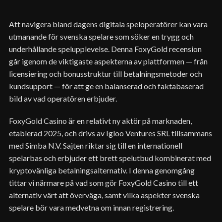
Att navigera bland dagens digitala speloperatörer kan vara
utmanande för svenska spelare som söker en trygg och
underhållande spelupplevelse. Denna FoxyGold recension
går igenom de viktigaste aspekterna av plattformen — från
licensiering och bonusstruktur till betalningsmetoder och
kundsupport — för att ge en balanserad och faktabaserad
bild av vad operatören erbjuder.
FoxyGold Casino är en relativt ny aktör på marknaden,
etablerad 2025, och drivs av Igloo Ventures SRL tillsammans
med Simba N.V. Sajten riktar sig till en internationell
spelarbas och erbjuder ett brett spelutbud kombinerat med
kryptovänliga betalningsalternativ. I denna genomgång
tittar vi närmare på vad som gör FoxyGold Casino till ett
alternativ värt att överväga, samt vilka aspekter svenska
spelare bör vara medvetna om innan registrering.