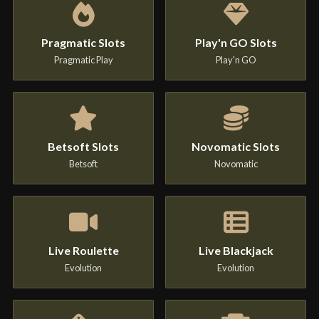
Pragmatic Slots
Play'n GO Slots
Pragmatic Play
Play'n GO
Betsoft Slots
Novomatic Slots
Betsoft
Novomatic
Live Roulette
Live Blackjack
Evolution
Evolution